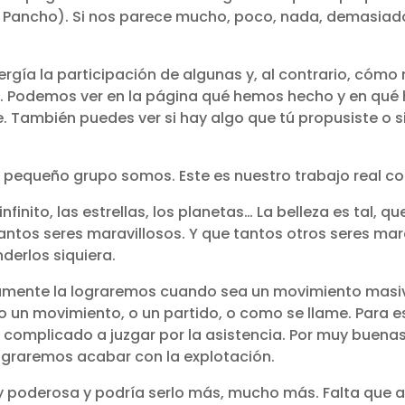
 Pancho). Si nos parece mucho, poco, nada, demasia
rgía la participación de algunas y, al contrario, cómo n
ras. Podemos ver en la página qué hemos hecho y en qu
. También puedes ver si hay algo que tú propusiste o si
te pequeño grupo somos. Este es nuestro trabajo real co
 infinito, las estrellas, los planetas… La belleza es tal,
 tantos seres maravillosos. Y que tantos otros seres ma
derlos siquiera.
amente la lograremos cuando sea un movimiento masiv
d o un movimiento, o un partido, o como se llame. Para
to complicado a juzgar por la asistencia. Por muy bue
ograremos acabar con la explotación.
 poderosa y podría serlo más, mucho más. Falta que as