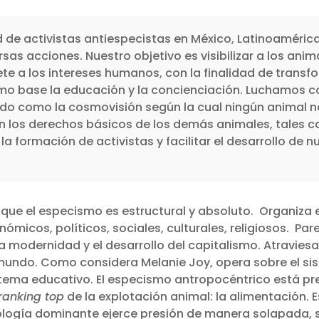
de activistas antiespecistas en México, Latinoamérica 
sas acciones. Nuestro objetivo es visibilizar a los anim
te a los intereses humanos, con la finalidad de transfo
o base la educación y la concienciación. Luchamos con
o como la cosmovisión según la cual ningún animal n
os derechos básicos de los demás animales, tales como
 formación de activistas y facilitar el desarrollo de 
 que el especismo es estructural y absoluto. Organiza
micos, políticos, sociales, culturales, religiosos. Pa
 la modernidad y el desarrollo del capitalismo. Atraviesa
el mundo. Como considera Melanie Joy, opera sobre el si
istema educativo. El especismo antropocéntrico está pr
ranking top
de la explotación animal: la alimentación. 
ología dominante ejerce presión de manera solapada, se