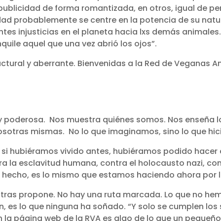
 publicidad de forma romantizada, en otros, igual de pe
d probablemente se centre en la potencia de su natural
tes injusticias en el planeta hacia lxs demás animales.
nquile aquel que una vez abrió los ojos”.
uctural y aberrante. Bienvenidas a la Red de Veganas A
y poderosa. Nos muestra quiénes somos. Nos enseña l
nosotras mismas. No lo que imaginamos, sino lo que hi
si hubiéramos vivido antes, hubiéramos podido hacer c
 la esclavitud humana, contra el holocausto nazi, cont
 hecho, es lo mismo que estamos haciendo ahora por l
otras propone. No hay una ruta marcada. Lo que no he
 es lo que ninguna ha soñado. “Y solo se cumplen los 
n la página web de la RVA es algo de lo que un pequeño