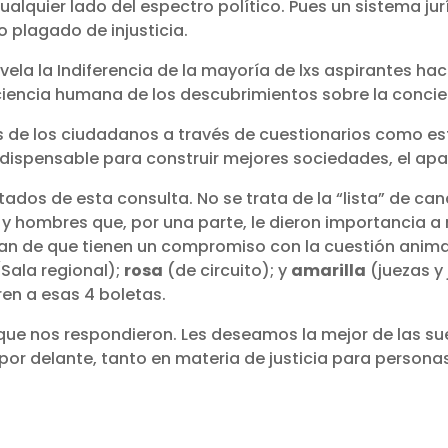
lquier lado del espectro político. Pues un sistema jur
 plagado de injusticia.
evela la Indiferencia de la mayoría de lxs aspirantes ha
ciencia humana de los descubrimientos sobre la concie
es de los ciudadanos a través de cuestionarios como e
dispensable para construir mejores sociedades, el apa
tados de esta consulta. No se trata de la “lista” de 
y hombres que, por una parte, le dieron importancia a
lan de que tienen un compromiso con la cuestión anima
Sala regional);
rosa
(de circuito); y
amarilla
(juezas y 
ren a esas 4 boletas.
ue nos respondieron. Les deseamos la mejor de las su
s por delante, tanto en materia de justicia para pers