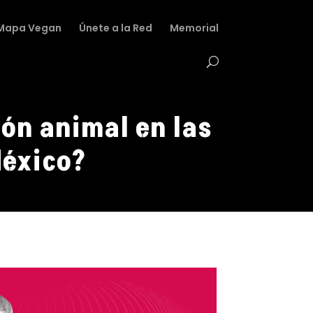
Mapa Vegan
Únete a la Red
Memorial
ión animal en las
México?